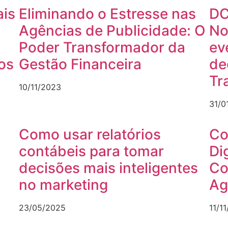
ais
Eliminando o Estresse nas
DC
Agências de Publicidade: O
No
Poder Transformador da
ev
os
Gestão Financeira
de
Tr
10/11/2023
31/0
Como usar relatórios
Co
contábeis para tomar
Dig
decisões mais inteligentes
Co
no marketing
Ag
23/05/2025
11/1