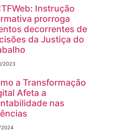
TFWeb: Instrução
rmativa prorroga
entos decorrentes de
cisões da Justiça do
abalho
1/2023
mo a Transformação
ital Afeta a
ntabilidade nas
ências
1/2024