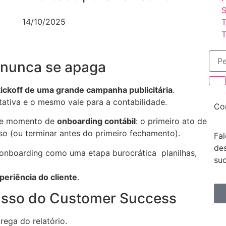
S
14/10/2025
T
T
 nunca se apaga
kickoff de uma grande campanha publicitária
.
ctativa e o mesmo vale para a contabilidade.
Co
se momento de
onboarding contábil
: o primeiro ato de
o (ou terminar antes do primeiro fechamento).
Fa
de
onboarding como uma etapa burocrática planilhas,
su
periência do cliente
.
passo do Customer Success
trega do relatório.