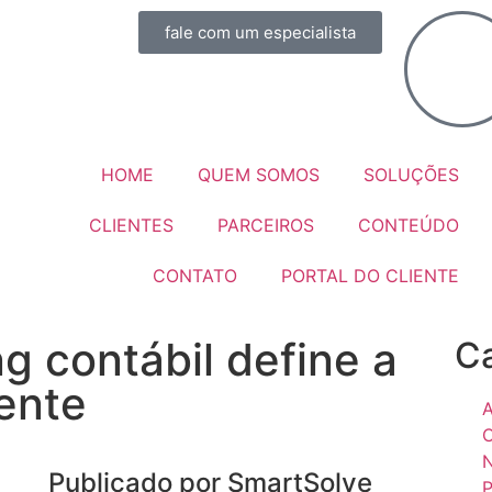
fale com um especialista
HOME
QUEM SOMOS
SOLUÇÕES
CLIENTES
PARCEIROS
CONTEÚDO
CONTATO
PORTAL DO CLIENTE
 contábil define a
Ca
iente
A
C
N
Publicado por SmartSolve
P