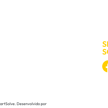
S
S
martSolve. Desenvolvido por