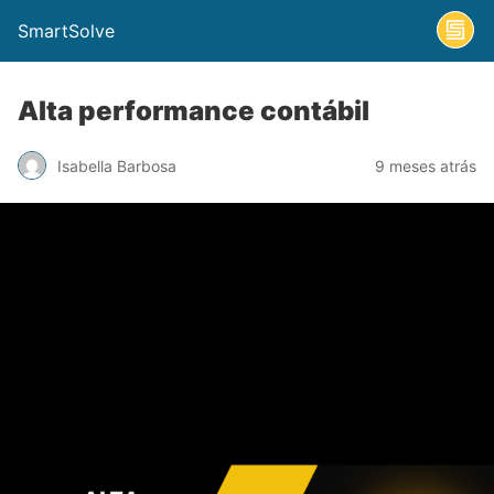
SmartSolve
Alta performance contábil
Isabella Barbosa
9 meses atrás