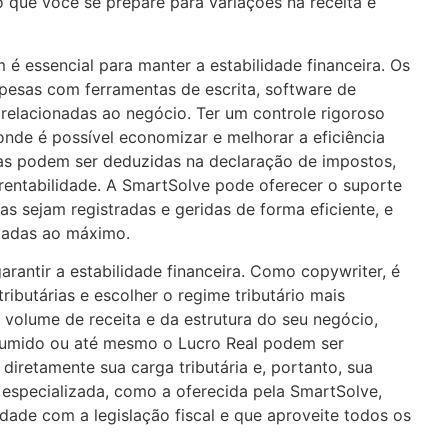
 que você se prepare para variações na receita e
é essencial para manter a estabilidade financeira. Os
pesas com ferramentas de escrita, software de
relacionadas ao negócio. Ter um controle rigoroso
 onde é possível economizar e melhorar a eficiência
sas podem ser deduzidas na declaração de impostos,
 rentabilidade. A SmartSolve pode oferecer o suporte
as sejam registradas e geridas de forma eficiente, e
itadas ao máximo.
garantir a estabilidade financeira. Como copywriter, é
ributárias e escolher o regime tributário mais
olume de receita e da estrutura do seu negócio,
sumido ou até mesmo o Lucro Real podem ser
diretamente sua carga tributária e, portanto, sua
 especializada, como a oferecida pela SmartSolve,
ade com a legislação fiscal e que aproveite todos os