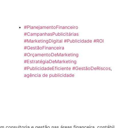
#PlanejamentoFinanceiro
#CampanhasPublicitárias
#MarketingDigital #Publicidade #ROI
#GestãoFinanceira
#OrçamentoDeMarketing
#EstratégiaDeMarketing
#PublicidadeEficiente #GestãoDeRiscos
,
agência de publicidade
consultoria e gestão nas áreas financeira, contábil,