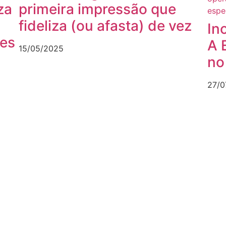
za
primeira impressão que
fideliza (ou afasta) de vez
In
es
A 
15/05/2025
no
27/0