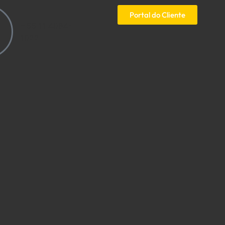
Portal do Cliente
+55 11
4084-
1022