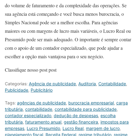
do volume de faturamento e da complexidade das operações. Se
sua agência está começando e você busca menos burocracia, o
Simples Nacional pode ser a melhor escolha. Para agências
maiores ou com margens de lucro mais variáveis, o Lucro Real ou
Presumido pode ser mais adequado. O importante é sempre contar
com o apoio de um contador especializado, que pode ajudar a
escolher a opção mais vantajosa para o seu negócio.
Classifique nosso post post
Categorias:
Agência de publicidade
,
Auditoria
,
Contabilidade
,
Publicidade
,
Publicitário
Tags:
agências de publicidade
,
burocracia empresarial
,
carga
tributária
,
contabilidade
,
contabilidade para publicidade
,
contador especializado
,
dedução de despesas
,
escolha
tributária
,
faturamento anual
,
gestão financeira
,
impostos para
empresas
,
Lucro Presumido
,
Lucro Real
,
margem de lucro
,
planejamento fiscal
,
Receita Federal
,
regime tributário
,
regime